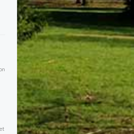
ion
et