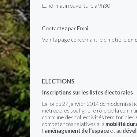
Lundi matin ouverture à 9h30
Contactez par Email
Voir la page concernant le cimetière
en c
ELECTIONS
Inscriptions sur les listes électorales
La loi du 27 janvier 2014 de modernisatio
métropoles souligne le rôle de la com
commune des collectivités territoriales e
compétences relatives à la
mobilité dur
l’
aménagement de l’espace
et au
dével