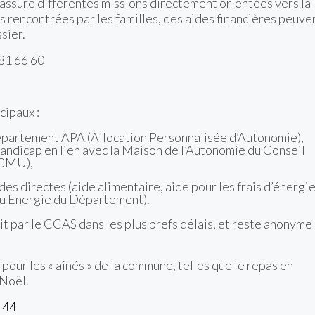
l assure différentes missions directement orientées vers la
tés rencontrées par les familles, des aides financières peuve
sier.
81 66 60
cipaux :
 département APA (Allocation Personnalisée d’Autonomie),
andicap en lien avec la Maison de l’Autonomie du Conseil
(CMU),
ides directes (aide alimentaire, aide pour les frais d’énergie
Eau Energie du Département).
uit par le CCAS dans les plus brefs délais, et reste anonyme
our les « aînés » de la commune, telles que le repas en
 Noël.
 44