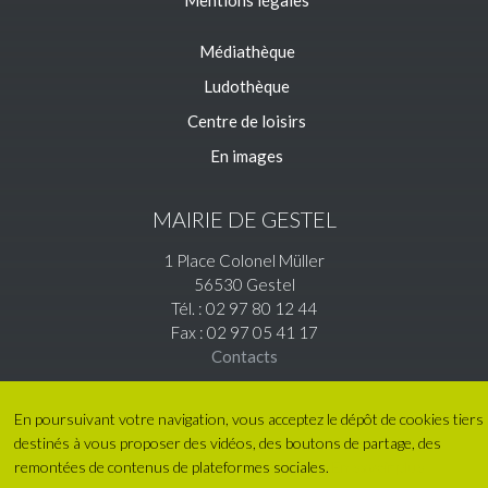
Mentions légales
Médiathèque
Ludothèque
Centre de loisirs
En images
MAIRIE DE GESTEL
1 Place Colonel Müller
56530 Gestel
Tél. : 02 97 80 12 44
Fax : 02 97 05 41 17
Contacts
En poursuivant votre navigation, vous acceptez le dépôt de cookies tiers
destinés à vous proposer des vidéos, des boutons de partage, des
remontées de contenus de plateformes sociales.
En savoir plus