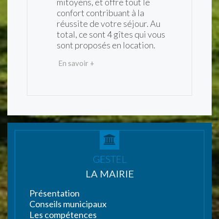
mitoyens, et offre tout le
confort contribuant à la
réussite de votre séjour. Au
total, ce sont 4 gîtes qui vous
sont proposés en location.
En savoir +
GESTEL
LA MAIRIE
Présentation
Conseils municipaux
Les compétences