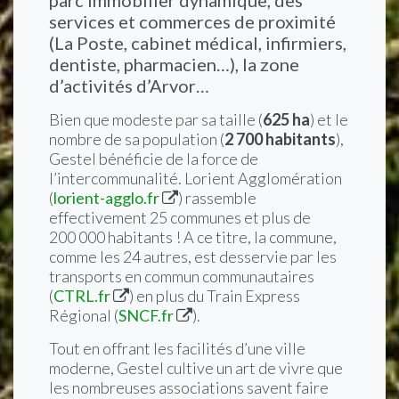
parc immobilier dynamique, des
services et commerces de proximité
(La Poste, cabinet médical, infirmiers,
dentiste, pharmacien…), la zone
d’activités d’Arvor…
Bien que modeste par sa taille (
625 ha
) et le
nombre de sa population (
2 700 habitants
),
Gestel bénéficie de la force de
l’intercommunalité.
Lorient Agglomération
(
lorient-agglo.fr
) rassemble
effectivement 25 communes et plus de
200 000 habitants ! A ce titre, la commune,
comme les 24 autres, est desservie par les
transports en commun
communautaires
(
CTRL.fr
) en plus du
Train Express
Régional
(
SNCF.fr
).
Tout en offrant les facilités d’une ville
moderne, Gestel cultive un art de vivre que
les nombreuses associations savent faire